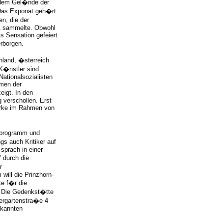
 dem Gel�nde der
 Das Exponat geh�rt
n, die der
1 sammelte. Obwohl
s Sensation gefeiert
erborgen.
hland, �sterreich
K�nstler sind
ationalsozialisten
hmen der
eigt. In den
 verschollen. Erst
erke im Rahmen von
itprogramm und
ngs auch Kritiker auf
 sprach in einer
 durch die
r
will die Prinzhorn-
e f�r die
n. Die Gedenkst�tte
iergartenstra�e 4
ekannten