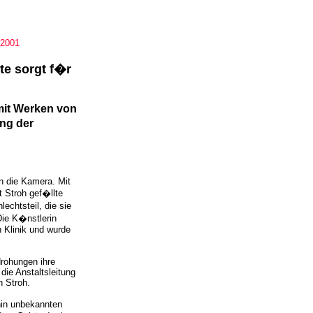
 2001
te sorgt f�r
mit Werken von
ung der
in die Kamera. Mit
 Stroh gef�llte
chtsteil, die sie
 Die K�nstlerin
n Klinik und wurde
drohungen ihre
 die Anstaltsleitung
h Stroh.
hin unbekannten