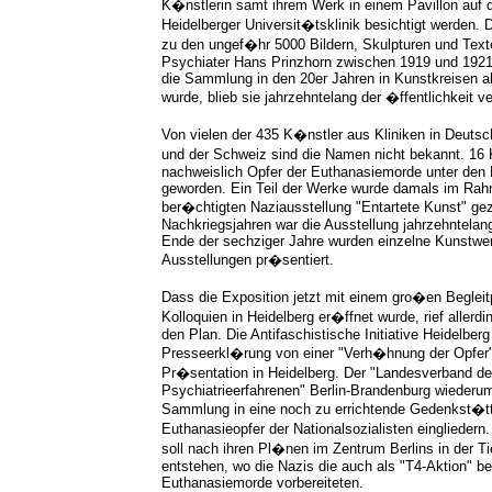
K�nstlerin samt ihrem Werk in einem Pavillon auf
Heidelberger Universit�tsklinik besichtigt werden.
zu den ungef�hr 5000 Bildern, Skulpturen und Texte
Psychiater Hans Prinzhorn zwischen 1919 und 192
die Sammlung in den 20er Jahren in Kunstkreisen al
wurde, blieb sie jahrzehntelang der �ffentlichkeit v
Von vielen der 435 K�nstler aus Kliniken in Deutsc
und der Schweiz sind die Namen nicht bekannt. 16 
nachweislich Opfer der Euthanasiemorde unter den N
geworden. Ein Teil der Werke wurde damals im Ra
ber�chtigten Naziausstellung "Entartete Kunst" gez
Nachkriegsjahren war die Ausstellung jahrzehntelang
Ende der sechziger Jahre wurden einzelne Kunstw
Ausstellungen pr�sentiert.
Dass die Exposition jetzt mit einem gro�en Begle
Kolloquien in Heidelberg er�ffnet wurde, rief allerdi
den Plan. Die Antifaschistische Initiative Heidelberg
Presseerkl�rung von einer "Verh�hnung der Opfer"
Pr�sentation in Heidelberg. Der "Landesverband de
Psychiatrieerfahrenen" Berlin-Brandenburg wiederum 
Sammlung in eine noch zu errichtende Gedenkst�tt
Euthanasieopfer der Nationalsozialisten einglieder
soll nach ihren Pl�nen im Zentrum Berlins in der T
entstehen, wo die Nazis die auch als "T4-Aktion" b
Euthanasiemorde vorbereiteten.