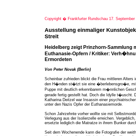
Copyright � Frankfurter Rundschau 17. September
Ausstellung einmaliger Kunstobjek
Streit
Heidelberg zeigt Prinzhorn-Sammlung 
Euthanasie-Opfern / Kritiker: Verh�hn
Ermordeten
Von Peter Novak (Berlin)
Scheinbar zufrieden blickt die Frau mittleren Alters 
den H�nden st�tzt sie eine �berlebensgro�e, mit
Puppe mit deutlich erkennbarem m�nnlichen Geschle
gerade fertig gestellt hat. Doch die Idylle t�uscht.
Katharina Deitzel war Insassin einer psychiatrische
unter den Nazis Opfer der Euthanasiemorde.
Schon Jahrzehnte vorher wollte sie mit Selbstmord
Verlegung aus der Isolierzelle erreichen. Vergeblich,
ersetzte lediglich die Matratze in ihrem Bunker durc
Seit dem Wochenende kann die Fotografie der weit