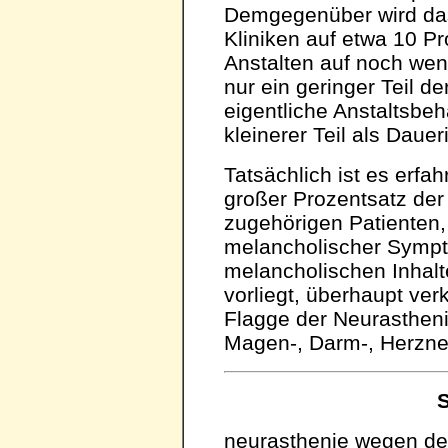
Demgegenüber wird da
Kliniken auf etwa 10 Pr
Anstalten auf noch weni
nur ein geringer Teil d
eigentliche Anstaltsb
kleinerer Teil als Daue
Tatsächlich ist es erf
großer Prozentsatz de
zugehörigen Patienten, 
melancholischer Symp
melancholischen Inhal
vorliegt, überhaupt ver
Flagge der Neurasthen
Magen-, Darm-, Herzneu
S
neurasthenie wegen de