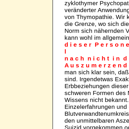
zyklothymer Psychopat
veränderter Anwendung
von Thymopathie. Wir 
die Grenze, wo sich di
Norm sich nähernden V
kann wohl im allgemei
d i e s e r P e r s o n 
l
n a c h n i c h t i n d
A u s z u m e r z e n d
man sich klar sein, da
sind. Irgendetwas Exak
Erbbeziehungen dieser
schweren Formen des M
Wissens nicht bekannt.
Einzelerfahrungen und
Blutverwandtenumkreis
den unmittelbaren Asze
Suizid vorgekommen od